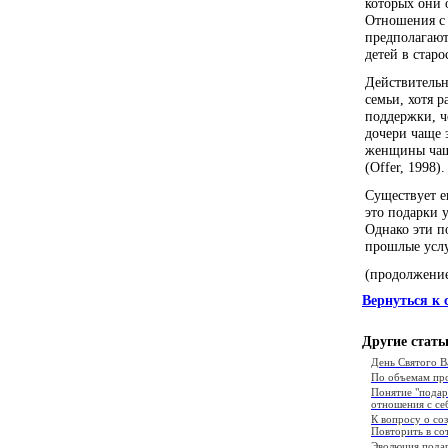
которых они 
Отношения с 
предполагают
детей в старо
Действительн
семьи, хотя 
поддержки, ч
дочери чаще 
женщины чащ
(Offer, 1998).
Существует е
это подарки 
Однако эти п
прошлые услу
(продолжение
Вернуться к 
Другие стать
День Святого В
По объемам про
Понятие "подаро
отношения с се
К вопросу о со
Повторить в со
Эволюция подар