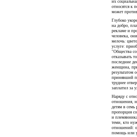
их социальна
относятся к 
может против
Глубоко укор
на добро, пл
рекламе и пр
человека, он
мелочь: цвет
услуге: прио
"Общества со
отказывать то
последние де
женщина, при
результатом 
принявший по
труднее отве
заплатил за 
Наряду с отн
отношения, н
детям в семь 
пропорция со
и племянника
теми, кто ну
отношений: о
помощь или у