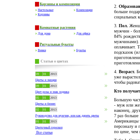
Корзины и композиции
2.
Образован
Настольные
Композиции
больше подар
Корзины
социальных к
3.
Пол.
Женщи
Комнатные растения
мужчин - бол
Для дома
Для офиса
84% рождеств
мужчинами). 
Ритуальные букеты
оплачивает. 
Венки
Букеты
подсказок (и
приготовлени
Статьи о цветах
приготовлени
4.
Возраст.
Б
09
01
2013
уже вырастил
Цветы и эмоции
чтобы радова
09
01
2013
Кто получае
Цвет розы и знак зодиака
05
01
2013
Большую част
Цветы и бизнес
- муж или жен
02
01
2013
наконец, дру
7 раз больше 
Руководство для мужчин, или как дарить цветы
Американцы т
01
01
2013
персоналу и 
Цветочный гороскоп
по цене, чем
Все статьи