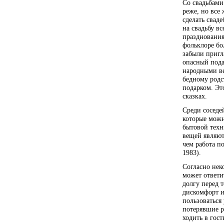
Со свадьбами
реже, но все 
сделать сваде
на свадьбу в
празднования
фольклоре бо
забыли пригл
опасный пода
народными ве
бедному родс
подарком. Эт
сказках.
Среди соседе
которые можн
бытовой техн
вещей являют
чем работа п
1983).
Согласно нек
может ответи
долгу перед т
дискомфорт и
пользоваться 
потерявшие р
ходить в гост