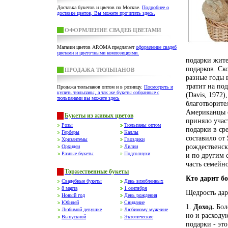
Доставка букетов и цветов по Москве.
Подробнее о
доставке цветов, Вы можете прочитать здесь.
ОФОРМЛЕНИЕ СВАДЕБ ЦВЕТАМИ
Магазин цветов AROMA предлагает
оформление свадеб
цветами и цветочными композициями.
подарки жите
подарков. Ск
ПРОДАЖА ТЮЛЬПАНОВ
разные годы 
тратит на по
Продажа тюльпанов оптом и в розницу.
Посмотреть и
купить тюльпаны, а так же букеты собранные с
(Davis, 1972)
тюльпанами вы можете здесь
благотворите
Американцы о
Букеты из живых цветов
приняло учас
Розы
Тюльпаны оптом
подарки в ср
Герберы
Каллы
составило от
Хризантемы
Гвоздики
рождественск
Орхидеи
Лилии
Разные букеты
Подсолнухи
и по другим 
часть семейн
Торжественные букеты
Кто дарит б
Свадебные букеты
День влюбленных
8 марта
1 сентября
Щедрость дар
Новый год
День рождения
Юбилей
Свидание
1.
Доход.
Боле
Любимой девушке
Любимому мужчине
но и расходу
Выпускной
Экзотические
подарки - эт