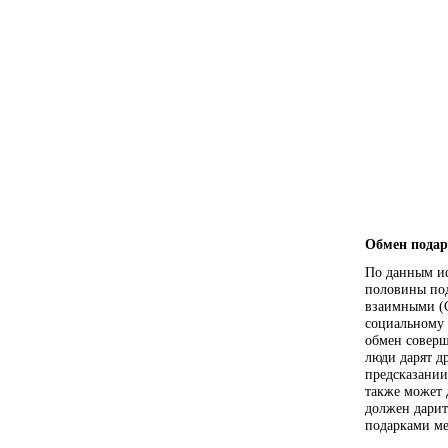
Обмен пода
По данным ис
половины под
взаимными (C
социальному 
обмен соверш
люди дарят д
предсказании
также может 
должен дарит
подарками ме