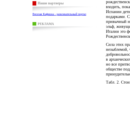
рождественск
Наши партнеры
входить, пок
Испании дети
Веселая Кафешка - развлекательный портал
подарками. С
привычный на
РЕКЛАМА
эльф, живущи
Италии это ф
Рождественск
Сила этих пр
незыблемой, 
добровольнос
в архаически
но все притв
обществе под
принудитель
Табл. 2. Сто