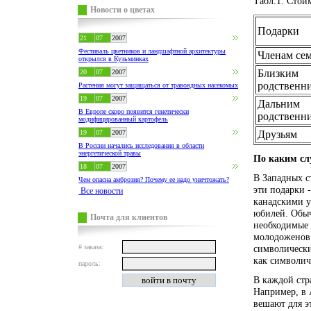
Табл.1. Стои
Новости о цветах
Подарки
21
07
2007
Фестиваль цветников и ландшафтной архитектуры
Членам се
открылся в Кузьминках
Близким
20
07
2007
родственн
Растения могут защищаться от травоядных насекомых
19
07
2007
Дальним
В Европе скоро появится генетически
родственн
модифицированный картофель
19
07
2007
Друзьям
В России начались исследования в области
энергетической травы
По каким сл
18
07
2007
В Западных с
Чем опасна амброзия? Почему ее надо уничтожать?
эти подарки 
Все новости
канадскими у
юбилей. Обыч
Почта для клиентов
необходимые 
молодоженов.
# заказа:
символически
как символич
пароль:
В каждой стр
Например, в 
вешают для э