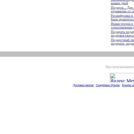
наших дней
Подарок... Дар.
отрываешь от с
Расшифровка и 
было практиче
Новая теория о
сопоставления 
Подарить подаро
подарков ежего
Подарочный лек
подарить, пода
При использовании 
Доставка цветов
|
Свадебные букеты
|
Букеты и